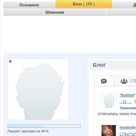
Блог
( 189 )
Основное
Д
Шпионаж
Блог
17
*BabSaf*
- 11,...
Уважаемы
отписалась, скоро от
medovik
Портрет заполнен на 49 %
Li*be*ra*