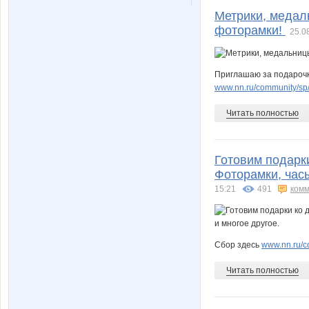
Метрики, медал
фоторамки!
25.0
Приглашаю за подарочк
www.nn.ru/community/sp/d
Читать полностью
Готовим подарки
Фоторамки, часы
15:21
491
комм
Сбор здесь
www.nn.ru/c
Читать полностью