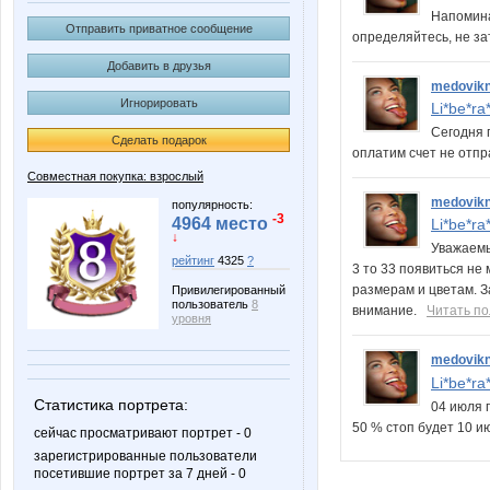
Напомина
Отправить приватное сообщение
определяйтесь, не з
Добавить в друзья
medovik
Игнорировать
Li*be*ra*
Сегодня 
Сделать подарок
оплатим счет не отпр
Совместная покупка: взрослый
medovik
популярность:
-3
4964 место
Li*be*ra
↓
Уважаемы
рейтинг
4325
?
3 то 33 появиться не 
размерам и цветам. 
Привилегированный
пользователь
8
внимание.
Читать п
уровня
medovik
Li*be*ra
Статистика портрета:
04 июля 
50 % стоп будет 10 
сейчас просматривают портрет - 0
зарегистрированные пользователи
посетившие портрет за 7 дней - 0