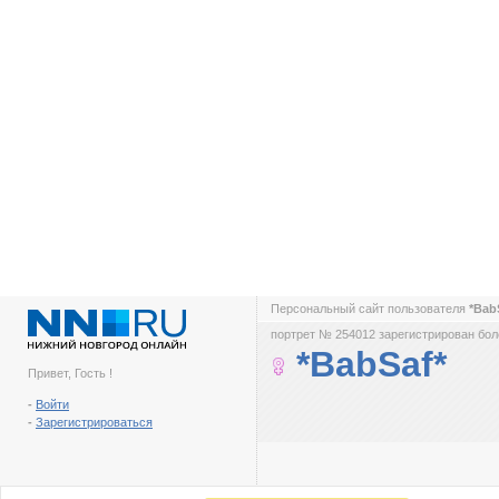
Персональный сайт пользователя
*Bab
портрет № 254012 зарегистрирован боле
*BabSaf*
Привет, Гость !
-
Войти
-
Зарегистрироваться